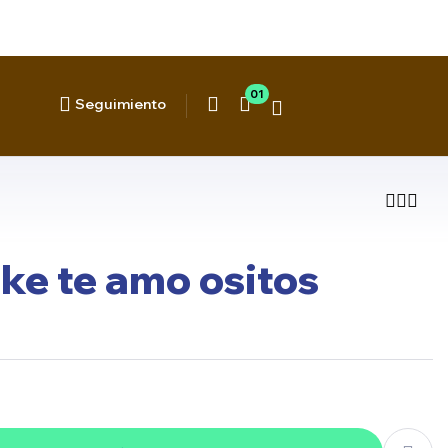
01
Seguimiento
ke te amo ositos
$
$
20.190
26.990