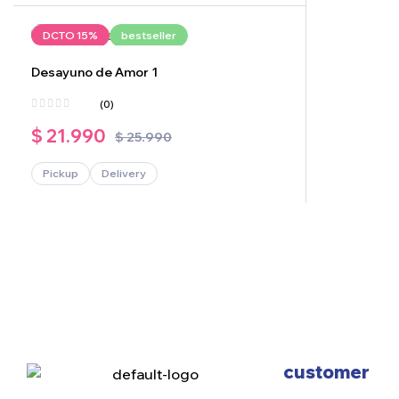
DCTO 15%
bestseller
Desayuno de Amor 1
(0)
$
21.990
$
25.990
Pickup
Delivery
customer