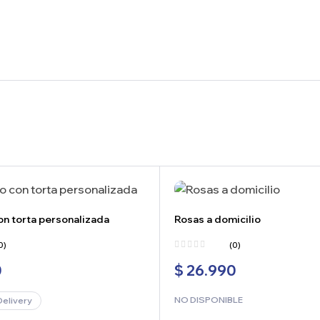
n torta personalizada
Rosas a domicilio
0)
(0)
0
$
26.990
NO DISPONIBLE
Delivery