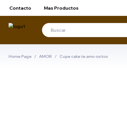
Contacto
Mas Productos
Home Page
/
AMOR
/
Cupe cake te amo ositos