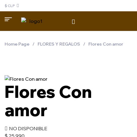
$ CLP
Home Page
/
FLORES Y REGALOS
/
Flores Con amor
Flores Con
amor
NO DISPONIBLE
$
25.990