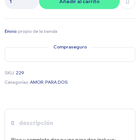
Añadir al carrito
Envio:
propio de la tienda
Compraseguro
SKU:
229
Categorías:
AMOR
,
PARA DOS
descripción
Rico y completo desayuno para dos incluye: