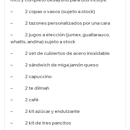
– 2 copas o vasos (sujeto a stock)
– 2 tazones personalizados por una cara
– 2 jugos a elección (jumex, guallarauco,
whatts, andina) sujeto a stock
– 2 set de cubiertos de acero inoxidable
– 2 sándwich de miga jamón queso
– 2 capuccino
– 2 te dilmah
– 2 café
– 2 kit azúcar y endulzante
– 2 kit de tres pancitos