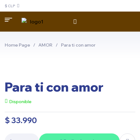
$ CLP
Home Page
/
AMOR
/
Para ti con amor
Para ti con amor
Disponible
$
33.990