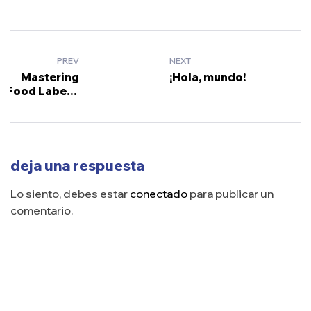
PREV
NEXT
Mastering
¡Hola, mundo!
Food Labels:
Understanding
What You Eat
deja una respuesta
Lo siento, debes estar
conectado
para publicar un
comentario.