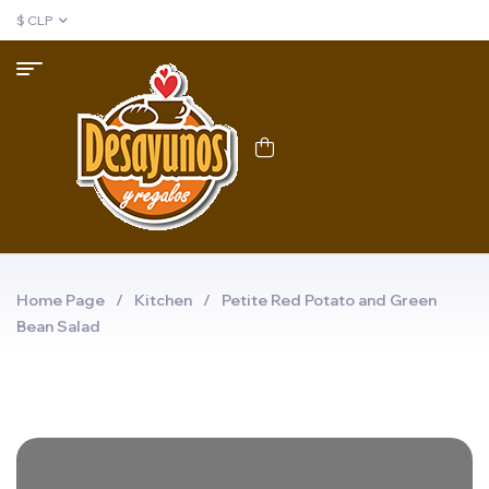
$ CLP
Home Page
/
Kitchen
/
Petite Red Potato and Green
Bean Salad