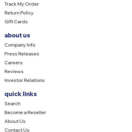
Track My Order
Return Policy
Gift Cards
about us
Company Info
Press Releases
Careers
Reviews
Investor Relations
quick links
Search
Become a Reseller
About Us
Contact Us